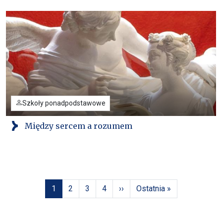
Szkoły ponadpodstawowe
Między sercem a rozumem
Stronicowanie
Strona
Strona
Strona
Strona
Następna strona
Ostatnia strona
1
2
3
4
››
Ostatnia »