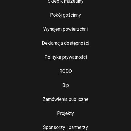
Sklepik muzealny
Pokój gościnny
Wynajem powierzchni
Stopka 2
Deklaracja dostępności
Polityka prywatności
RODO
Bip
Zamówienia publiczne
Najważniejsze linki
Projekty
Sponsorzy i partnerzy