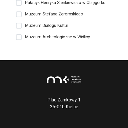
Pałacyk Henryka Sienkiewicza w Oblęgorku
Muzeum Stefana Żeromskiego
Muzeum Dialogu Kultur
Muzeum Archeologiczne w Wiślicy
Plac Zamkowy 1
25-010 Kielce