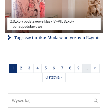
Szkoły podstawowe klasy IV–VIII, Szkoły
ponadpodstawowe
Toga czy tunika? Moda w antycznym Rzymie
Stronicowanie
Strona
Strona
Strona
Strona
Strona
Strona
Strona
Strona
Strona
Następn
1
2
3
4
5
6
7
8
9
…
››
Ostatnia strona
Ostatnia »